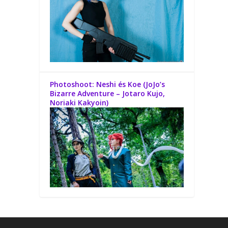
Photoshoot: Neshi és Koe (JoJo’s
Bizarre Adventure – Jotaro Kujo,
Noriaki Kakyoin)