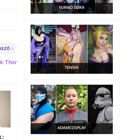
KEZŐ
k: Thor
k: