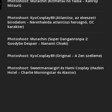
Photoshoot: Murachin (Kitmetsu no Yaiba – Kanroji
Mitsuri)
Photoshoot: KyoCosplay89 (Atlantisz, az elveszett
birodalom – Nerethakida atlantiszi hercegnő, OC
karakter)
Photoshoot: Murachin (Super Danganronpa 2:
Goodybe Despair – Nanami Chiaki)
Photoshoot: KyoCosplay89 (Original – A Zen szelleme)
Photoshoot: Sweetmaniacgirl és Hami Cosplay (Hazbin
Hotel – Charlie Morningstar és Alastor)