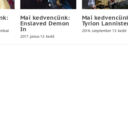
nk:
Mai kedvencünk:
Mai kedvencün
Enslaved Demon
Tyrion Lanniste
In
ombat
2016. szeptember 13. kedd
2017. június 13. kedd