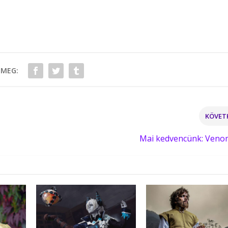
 MEG:
KÖVET
Mai kedvencünk: Ven