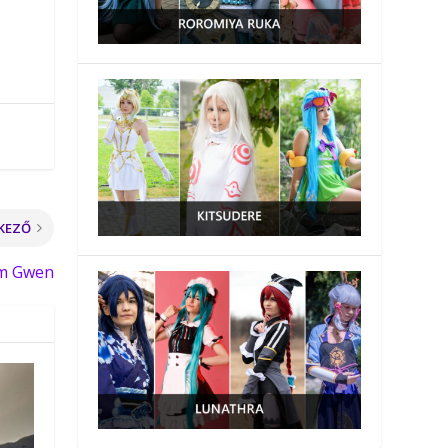
KEZŐ
om Gwen