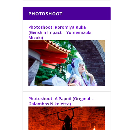
PHOTOSHOOT
Photoshoot: Roromiya Ruka
(Genshin Impact – Yumemizuki
Mizuki)
Photoshoot: A Papnő (Original –
Galambos Nikoletta)