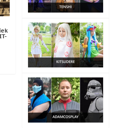
iek
IT-