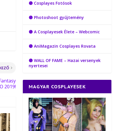
🟣 Cosplayes Fotósok
🟣 Photoshoot gyűjtemény
🟣 A Cosplayesek Élete – Webcomic
🟣 AniMagazin Cosplayes Rovata
🟣 WALL OF FAME – Hazai versenyek
nyertesei
KEZŐ
Fantasy
O 2019!
MAGYAR COSPLAYESEK