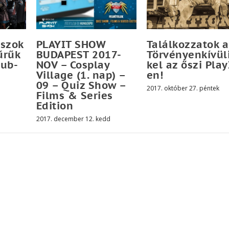
oszok
PLAYIT SHOW
Találkozzatok a
űrűk
BUDAPEST 2017-
Törvényenkívül
lub-
NOV – Cosplay
kel az őszi Play
Village (1. nap) –
en!
09 – Quiz Show –
2017. október 27. péntek
Films & Series
Edition
2017. december 12. kedd