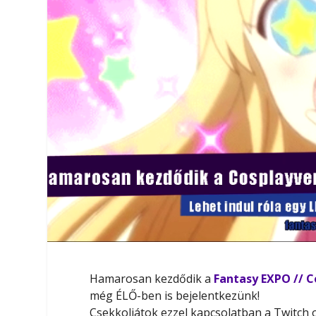
Hamarosan kezdődik a
Fantasy EXPO // C
még ÉLŐ-ben is bejelentkezünk!
Csekkoljátok ezzel kapcsolatban a Twitch o