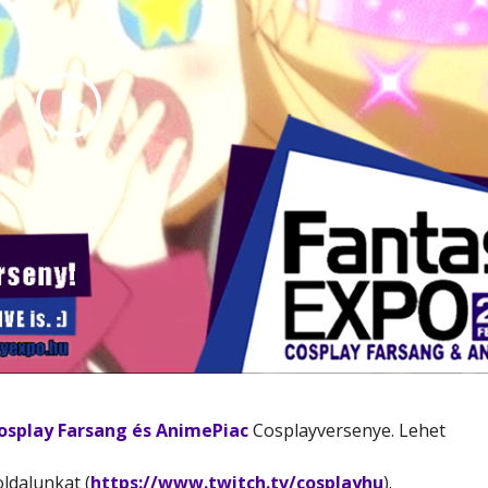
osplay Farsang és AnimePiac
Cosplayversenye. Lehet
ldalunkat (
https://www.twitch.tv/cosplayhu
).