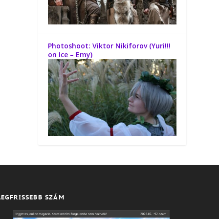
Photoshoot: Viktor Nikiforov (Yuri!!!
on Ice – Emy)
LEGFRISSEBB SZÁM