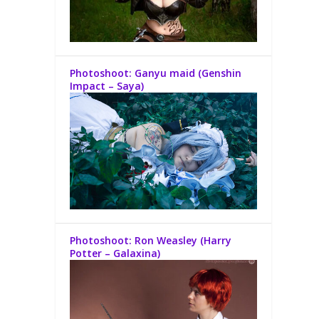
Photoshoot: Ganyu maid (Genshin
Impact – Saya)
Photoshoot: Ron Weasley (Harry
Potter – Galaxina)