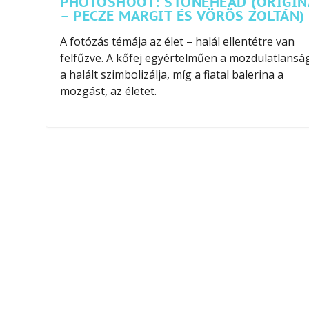
PHOTOSHOOT: STONEHEAD (ORIGIN
– PECZE MARGIT ÉS VÖRÖS ZOLTÁN)
A fotózás témája az élet – halál ellentétre van
felfűzve. A kőfej egyértelműen a mozdulatlansá
a halált szimbolizálja, míg a fiatal balerina a
mozgást, az életet.