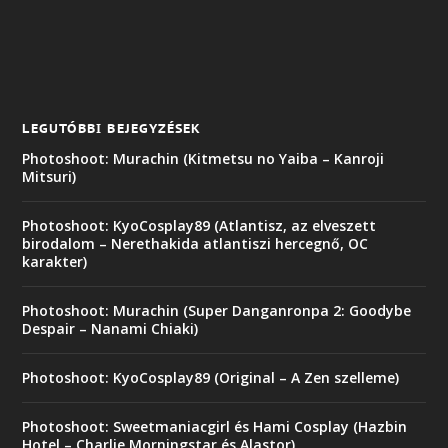
LEGUTÓBBI BEJEGYZÉSEK
Photoshoot: Murachin (Kitmetsu no Yaiba – Kanroji
Mitsuri)
Photoshoot: KyoCosplay89 (Atlantisz, az elveszett
birodalom – Nerethakida atlantiszi hercegnő, OC
karakter)
Photoshoot: Murachin (Super Danganronpa 2: Goodybe
Despair – Nanami Chiaki)
Photoshoot: KyoCosplay89 (Original – A Zen szelleme)
Photoshoot: Sweetmaniacgirl és Hami Cosplay (Hazbin
Hotel – Charlie Morningstar és Alastor)