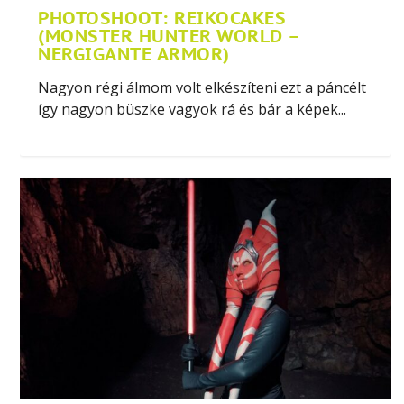
PHOTOSHOOT: REIKOCAKES
(MONSTER HUNTER WORLD –
NERGIGANTE ARMOR)
Nagyon régi álmom volt elkészíteni ezt a páncélt
így nagyon büszke vagyok rá és bár a képek...