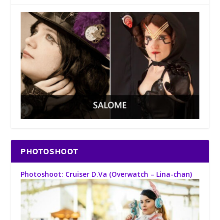
PHOTOSHOOT
Photoshoot: Cruiser D.Va (Overwatch – Lina-chan)