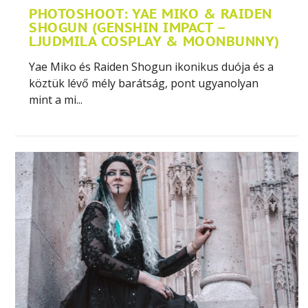
PHOTOSHOOT: YAE MIKO & RAIDEN
SHOGUN (GENSHIN IMPACT –
LJUDMILA COSPLAY & MOONBUNNY)
Yae Miko és Raiden Shogun ikonikus duója és a
köztük lévő mély barátság, pont ugyanolyan
mint a mi...