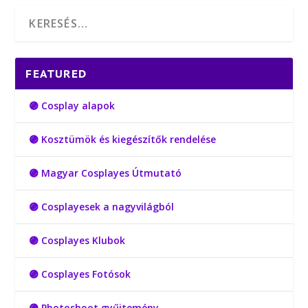
FEATURED
🟣 Cosplay alapok
🟣 Kosztümök és kiegészítők rendelése
🟣 Magyar Cosplayes Útmutató
🟣 Cosplayesek a nagyvilágból
🟣 Cosplayes Klubok
🟣 Cosplayes Fotósok
🟣 Photoshoot gyűjtemény