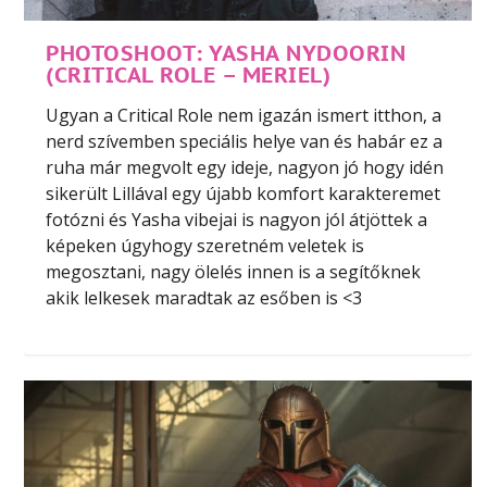
PHOTOSHOOT: YASHA NYDOORIN
(CRITICAL ROLE – MERIEL)
Ugyan a Critical Role nem igazán ismert itthon, a
nerd szívemben speciális helye van és habár ez a
ruha már megvolt egy ideje, nagyon jó hogy idén
sikerült Lillával egy újabb komfort karakteremet
fotózni és Yasha vibejai is nagyon jól átjöttek a
képeken úgyhogy szeretném veletek is
megosztani, nagy ölelés innen is a segítőknek
akik lelkesek maradtak az esőben is <3