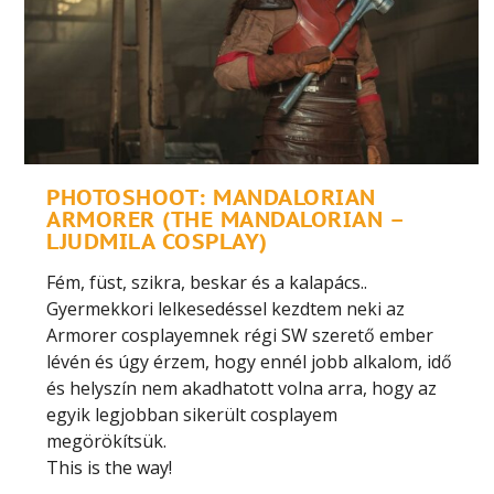
PHOTOSHOOT: MANDALORIAN
ARMORER (THE MANDALORIAN –
LJUDMILA COSPLAY)
Fém, füst, szikra, beskar és a kalapács..
Gyermekkori lelkesedéssel kezdtem neki az
Armorer cosplayemnek régi SW szerető ember
lévén és úgy érzem, hogy ennél jobb alkalom, idő
és helyszín nem akadhatott volna arra, hogy az
egyik legjobban sikerült cosplayem
megörökítsük.
This is the way!