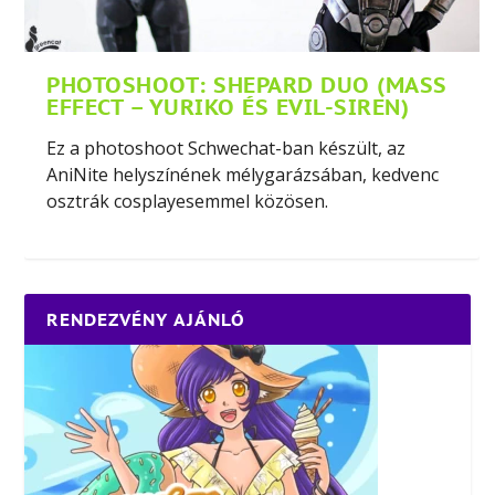
PHOTOSHOOT: SHEPARD DUO (MASS
EFFECT – YURIKO ÉS EVIL-SIREN)
Ez a photoshoot Schwechat-ban készült, az
AniNite helyszínének mélygarázsában, kedvenc
osztrák cosplayesemmel közösen.
RENDEZVÉNY AJÁNLÓ