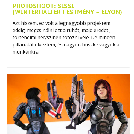
PHOTOSHOOT: SISSI
(WINTERHALTER FESTMÉNY – ELYON)
Azt hiszem, ez volt a legnagyobb projektem
eddig: megcsinálni ezt a ruhát, majd eredeti,
történelmi helyszínen fotózni vele. De minden
pillanatát élveztem, és nagyon büszke vagyok a
munkánkra!