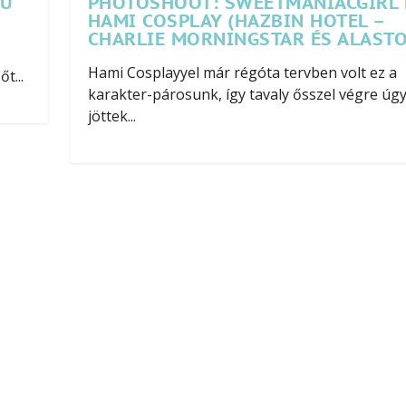
SU
PHOTOSHOOT: SWEETMANIACGIRL 
HAMI COSPLAY (HAZBIN HOTEL –
CHARLIE MORNINGSTAR ÉS ALASTO
Hami Cosplayyel már régóta tervben volt ez a
t...
karakter-párosunk, így tavaly ősszel végre úg
jöttek...