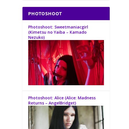
PHOTOSHOOT
Photoshoot: Sweetmaniacgirl
(Kimetsu no Yaiba – Kamado
Nezuko)
Photoshoot: Alice (Alice: Madness
Returns – AngelBridget)