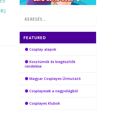
ÉS
R)
y
FEATURED
🟣 Cosplay alapok
🟣 Kosztümök és kiegészítők
rendelése
🟣 Magyar Cosplayes Útmutató
🟣 Cosplayesek a nagyvilágból
🟣 Cosplayes Klubok