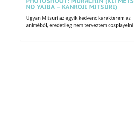
PHOTOSHOOT: MURACHIN (KITMET
NO YAIBA – KANROJI MITSURI)
Ugyan Mitsuri az egyik kedvenc karakterem az
animéből, eredetileg nem terveztem cosplayelni ő