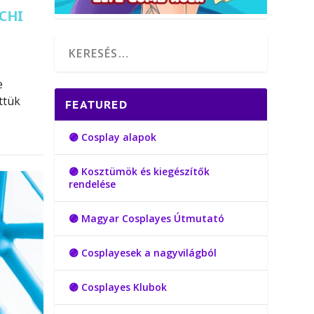
CHI
e
ttük
FEATURED
🟣 Cosplay alapok
🟣 Kosztümök és kiegészítők
rendelése
🟣 Magyar Cosplayes Útmutató
🟣 Cosplayesek a nagyvilágból
🟣 Cosplayes Klubok