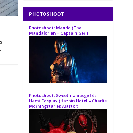
PHOTOSHOOT
Photoshoot: Mando (The
Mandalorian – Captain Geri)
s
.
Photoshoot: Sweetmaniacgirl és
Hami Cosplay (Hazbin Hotel – Charlie
Morningstar és Alastor)