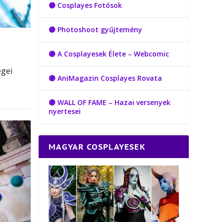
🟣 Cosplayes Fotósok
🟣 Photoshoot gyűjtemény
🟣 A Cosplayesek Élete – Webcomic
egei
🟣 AniMagazin Cosplayes Rovata
🟣 WALL OF FAME – Hazai versenyek
nyertesei
MAGYAR COSPLAYESEK