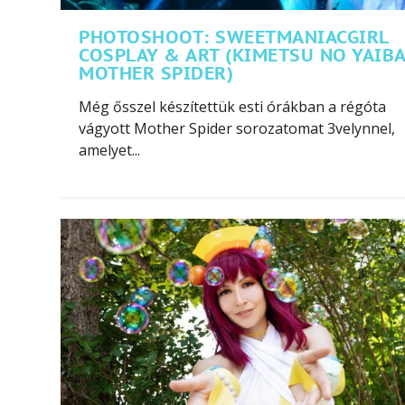
PHOTOSHOOT: SWEETMANIACGIRL
COSPLAY & ART (KIMETSU NO YAIBA
MOTHER SPIDER)
Még ősszel készítettük esti órákban a régóta
vágyott Mother Spider sorozatomat 3velynnel,
amelyet...