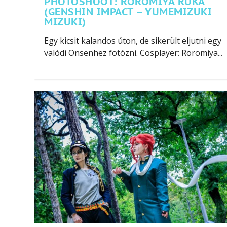
PHOTOSHOOT: ROROMIYA RUKA
(GENSHIN IMPACT – YUMEMIZUKI
MIZUKI)
Egy kicsit kalandos úton, de sikerült eljutni egy
valódi Onsenhez fotózni. Cosplayer: Roromiya...