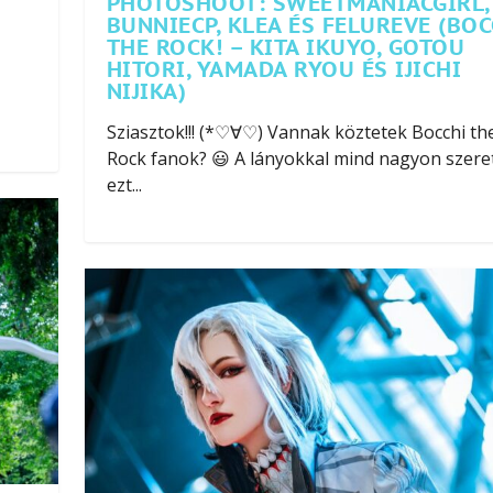
PHOTOSHOOT: SWEETMANIACGIRL,
BUNNIECP, KLEA ÉS FELUREVE (BOC
THE ROCK! – KITA IKUYO, GOTOU
HITORI, YAMADA RYOU ÉS IJICHI
NIJIKA)
Sziasztok!!! (*♡∀♡) Vannak köztetek Bocchi th
Rock fanok? 😃 A lányokkal mind nagyon szere
ezt...