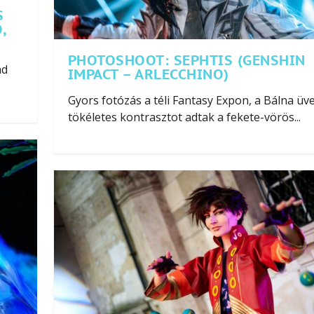
S
,
PHOTOSHOOT: SEPHTIS (GENSHIN
ad
IMPACT – ARLECCHINO)
Gyors fotózás a téli Fantasy Expon, a Bálna üv
tökéletes kontrasztot adtak a fekete-vörös...