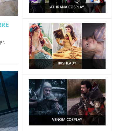
RRE
je,