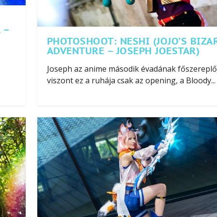
 –
PHOTOSHOOT: NESHI (JOJO’S BIZA
ADVENTURE – JOSEPH JOESTAR)
Joseph az anime második évadának főszereplő
viszont ez a ruhája csak az opening, a Bloody...