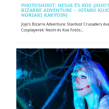
PHOTOSHOOT: NESHI ÉS KOE (JOJO’
BIZARRE ADVENTURE – JOTARO KUJO
NORIAKI KAKYOIN)
Jojo’s Bizarre Adventure: Stardust Crusaders év
Cosplayerek: Neshi és Koe Fotós:...