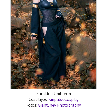
Karakter: Umbreon
Cosplayes:
KinpatsuCosplay
Fotós:
GiantShev Photography