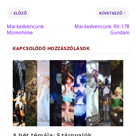
ELŐZŐ
KÖVETKEZŐ
Mai kedvencünk:
Mai kedvencünk: RX-178
Momohime
Gundam
KAPCSOLÓDÓ HOZZÁSZÓLÁSOK
A hét témája: Szárnyalók