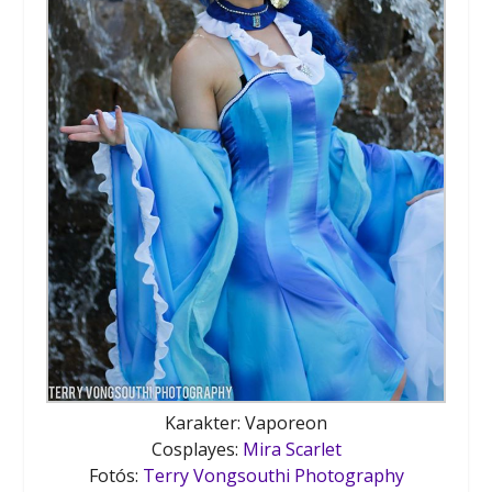
Karakter: Vaporeon
Cosplayes:
Mira Scarlet
Fotós:
Terry Vongsouthi Photography