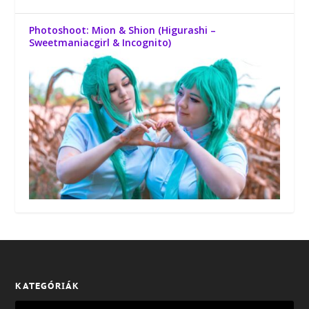
Photoshoot: Mion & Shion (Higurashi –
Sweetmaniacgirl & Incognito)
KATEGÓRIÁK