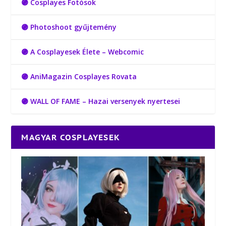
🟣 Cosplayes Fotósok
🟣 Photoshoot gyűjtemény
🟣 A Cosplayesek Élete – Webcomic
🟣 AniMagazin Cosplayes Rovata
🟣 WALL OF FAME – Hazai versenyek nyertesei
MAGYAR COSPLAYESEK